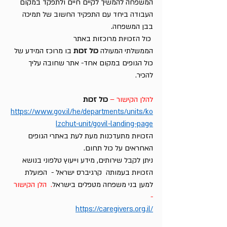
המשפחה להמשיך לקיים חיים ולתפקד במקום 
העבודה ביחד עם התפקיד החשוב של תמיכה 
בבן המשפחה.
 כול הזכויות מרוכזות באתר 
הממשלתי
המעולה
 כול זכות 
בו מרוכז המידע של 
כול הגופים במקום אחד- אתר שחובה עליך 
להכיר.
להלן הקישור – 
כול זכות
https://www.gov.il/he/departments/units/ko
lzchut-unit/govil-landing-page
הזכויות מתעדכנות מעת לעת באתרי הגופים 
האחראים על כול תחום.
ניתן לקבל שירותים, מידע וייעוץ טלפוני בנושא 
הזכויות בעמותה  קרגיברס ישראל -  הפועלת 
למען בני משפחה מטפלים בישראל
.  הלן הקישור 
-
https://caregivers.org.il/