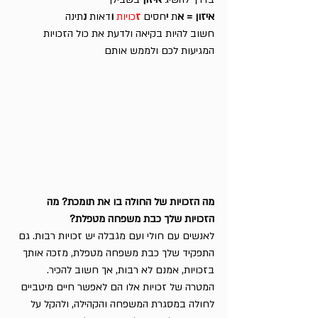
איזון = א
ת 
י
חסים 
ז
כויות 
ו
דאות 
נ
תינה 
חשוב להיות בקיאה ולדעת את כול הזכויות 
המגיעות לכם ולממש אותם
מה הזכויות של החולה בו את תומכת? מה 
הזכויות שלך כבת משפחה מטפלת?
לאנשים עם חולי ועם מגבלה יש זכויות רבות. גם 
התפקיד שלך כבת משפחה מטפלת, מזכה אותך 
בזכויות, אמנם לא רבות, אך חשוב להכיר. 
המטרה של זכויות אלו הם לאפשר חיים מיטביים 
לחולה במסגרת המשפחה והקהילה, ולהקל על 