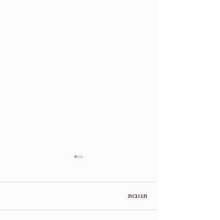
תגובות
י=יחסים