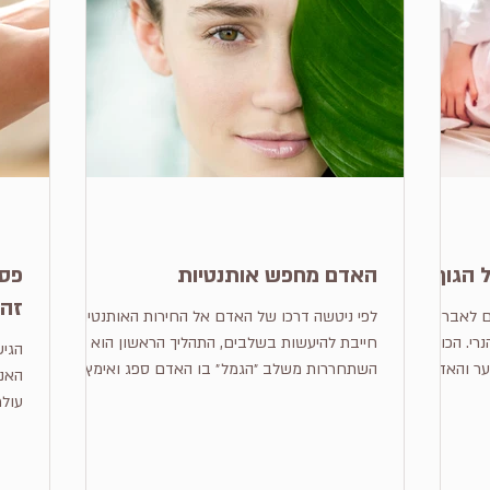
 הגוף
האדם מחפש אותנטיות
פסי
זה 
ם לאברים
לפי ניטשה דרכו של האדם אל החירות האותנטית
י. הכוונה
חייבת להיעשות בשלבים, התהליך הראשון הוא
הגי
ער והאדם
השתחררות משלב ״הגמל״ בו האדם ספג ואימץ את
האנו
השפעות...
עולמ
בעיק