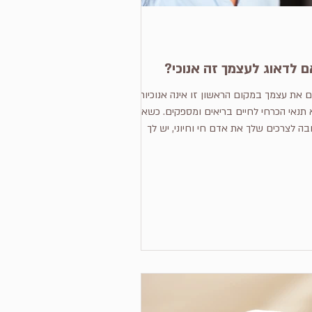
 לדאוג לעצמך זה אנוכי?
 את עצמך במקום הראשון זו אינה אנוכיות,
תנאי הכרחי לחיים בריאים ומספקים. כשאת
ה לצרכים שלך את אדם חי וחיוני, יש לך
ת לווסת רגשות ומתח בלי להגיע להתמוטטות.
זה נראה כשאת לא קשובה לצרכים שלך ?
 לודאי שתגידי "ספורט? אין לך זמן לזה
ו" אינך רשומה לחוג או פעילות קבועה כי את
לא מעזה להתחייב. את פחות פנויה לפגוש חברות,
ה לבילוי הופך למשהו נדיר, את פחות פנויה
ש חברות, לא מגיעה לקרוא ספר להנאתך כי
העייפות מכניעה אותך, ועוד. תמיד יש סיבה והסבר
נע ל