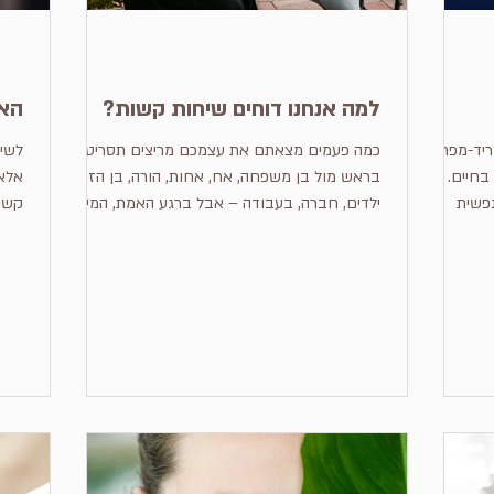
למה אנחנו דוחים שיחות קשות?
האם
ד-מפריע,
כמה פעמים מצאתם את עצמכם מריצים תסריטים
לשים
בחיים.
בראש מול בן משפחה, אח, אחות, הורה, בן הזוג,
אלא 
נפשית
ילדים, חברה, בעבודה – אבל ברגע האמת, המילים
קשוב
 ללא הפסק
פשוט נשארות נעולות בפנים? אנחנו רוצים לבקש,
יכול
ומחפש תשובות שאין עליהם מענה כמו: למה זה
להציב גבול או להגיד את האמת שלנו, אבל אנחנו
איך 
 יהיה איתי בהמשך?
דוחים ודוחים. "לא עכשיו", "זה לא זמן מתאים".
קרוב
לאייך היה
למה אנחנו דוחים את השיחה? כי אנחנו רוצים להגן
עכשי
 צער על התכניות
על עצמנו: מהתגובה של הצד השני, מהחשש ש"זה
על כך שכול
רק יהרוס יותר", או מהפחד לאבד את המוכר – גם
יציא
יך, איך
אם המוכר הזה מכאיב לנו. לפעמים אנחנו מעדיפים
לפגו
 בלופ
את ה"רע הידוע" על פני חוסר הוודאות המפחיד
משכ