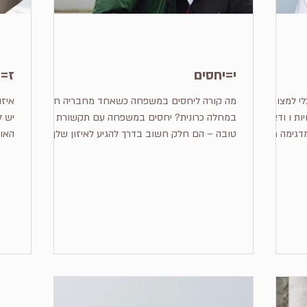
י=יחסים
ז=ז
 שתוכלי למצוא
מה קורה ליחסים במשפחה כשאחד מחבריה חולה
איזה
כויות ו ודאות
במחלה כרונית? יחסים במשפחה עם תקשורת
יש ל
גימה מה...
טובה – הם חלק חשוב בדרך להגיע לאיזון שלך
איזון = א ת י חסים ז כויות ו דאות נ תינה תקשורת
איזון
טובה ושיתוף פעולה הם אוצר יקר ומקור לחוסן
ולהסתגלות שלך ושל כולם למצב החדש. מה קורה
ליחסים במשפחה כאשר אחד מחבריה חולה
במחלה כרונית וזקוק לתמיכה? כמעט תמיד
הדינמיקה במשפחה משתנה, כי האיזון שהיה
במערכת היחסים עד אז, מופר. המחלה הכרונית של
האדם היקר במשפחה מחייבת את כול חברי
המשפחה להסתגל למציאות חדשה. היחס